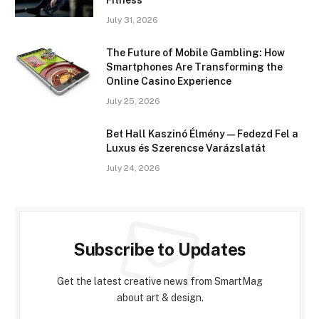
July 31, 2026
The Future of Mobile Gambling: How
Smartphones Are Transforming the
Online Casino Experience
July 25, 2026
Bet Hall Kaszinó Élmény — Fedezd Fel a
Luxus és Szerencse Varázslatát
July 24, 2026
Subscribe to Updates
Get the latest creative news from SmartMag
about art & design.