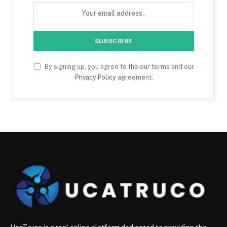
By signing up, you agree to the our terms and our
Privacy Policy
agreement.