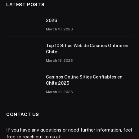
LATEST POSTS
2026 ️
March 18, 2026
Top 10 Sitios Web de Casinos Online en
Chile
March 18, 2026
Casinos Online Sitios Confiables en
Chile 2025
March 10, 2026
CONTACT US
If you have any questions or need further information, feel
free to reach out to us at: