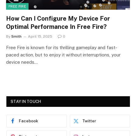
FREE FIRE
How Can I Configure My Device For
Optimal Performance In Free Fire?
By
Smith
April 15, 2025
0
Free Fire is known for its thrilling gameplay and fast-
paced action, but to enjoy it without interruptions, your
device needs…
STAY IN TOUCH
Facebook
Twitter