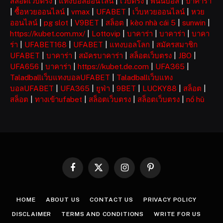
สล็อตเว็บตรง
|
แทงบอลออนไลน์
|
เว็บตรง
|
พนันบอล
|
บาคาร่า
|
ซื้อหวยออนไลน์
|
vmax
|
UFABET
|
เว็บหวยออนไลน์
|
หวย
ออนไลน์
|
pg slot
|
V9BET
|
สล็อต
|
kèo nhà cái 5
|
sunwin
|
https://kubet.com.mx/
|
Lottovip
|
บาคาร่า
|
บาคาร่า
|
บาคา
ร่า
|
UFABET168
|
UFABET
|
แทงบอลโลก
|
สมัครสมาชิก
UFABET
|
บาคาร่า
|
สมัครบาคาร่า
|
สล็อตเว็บตรง
|
JBO
|
UFA656
|
บาคาร่า
|
https://kubet.de.com
|
UFA365
|
Taladballเว็บแทงบอลUFABET
|
Taladballเว็บแทง
บอลUFABET
|
UFA365
|
ยูฟ่า
|
9BET
|
LUCKY88
|
สล็อต
|
สล็อต
|
ทางเข้าufabet
|
สล็อตเว็บตรง
|
สล็อตเว็บตรง
|
nổ hũ
Facebook
X
Instagram
Pinterest
(Twitter)
HOME
ABOUT US
CONTACT US
PRIVACY POLICY
DISCLAIMER
TERMS AND CONDITIONS
WRITE FOR US