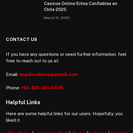
Casinos Online Sitios Confiables en
Chile 2025
March 10, 2026
CONTACT US
If you have any questions or need further information, feel
free to reach out to us at:
Email:
angelicahjone@gmail.com
Phone:
+92-325-301-0405
Helpful Links
Here are some helpful links for our users. Hopefully, you
liked it.