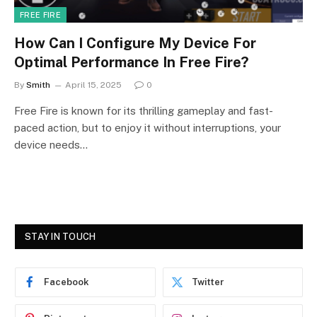
FREE FIRE
How Can I Configure My Device For
Optimal Performance In Free Fire?
By
Smith
April 15, 2025
0
Free Fire is known for its thrilling gameplay and fast-
paced action, but to enjoy it without interruptions, your
device needs…
STAY IN TOUCH
Facebook
Twitter