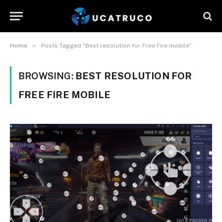
»
Home
Posts Tagged "Best resolution for Free Fire mobile"
BROWSING:
BEST RESOLUTION FOR
FREE FIRE MOBILE