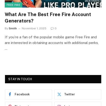
FREE FIRE
What Are The Best Free Fire Account
Generators?
By
Smith
November 1, 2025
0
If you’re a fan of the popular mobile game Free Fire and
are interested in obtaining accounts with additional perks,
…
STAY IN TOUCH
Facebook
Twitter