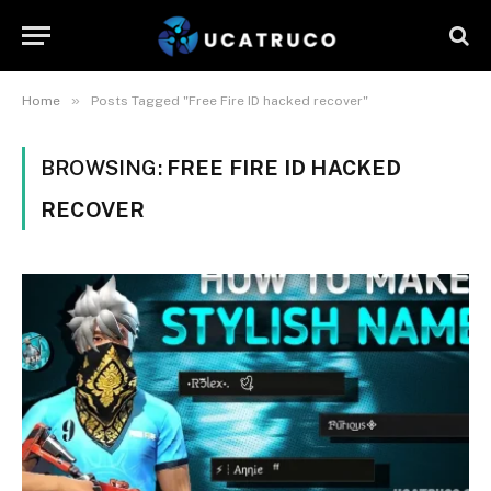
»
Home
Posts Tagged "Free Fire ID hacked recover"
BROWSING:
FREE FIRE ID HACKED
RECOVER