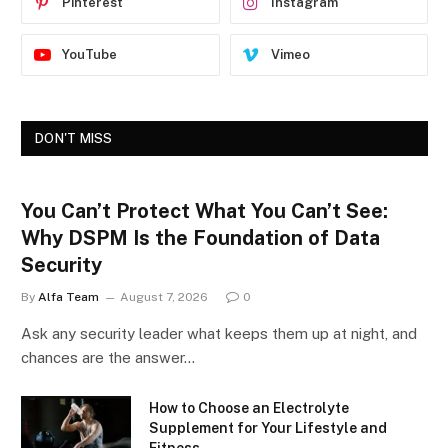
Pinterest
Instagram
YouTube
Vimeo
DON'T MISS
You Can’t Protect What You Can’t See:
Why DSPM Is the Foundation of Data
Security
By
Alfa Team
August 7, 2026
0
Ask any security leader what keeps them up at night, and
chances are the answer…
How to Choose an Electrolyte
Supplement for Your Lifestyle and
Fitness