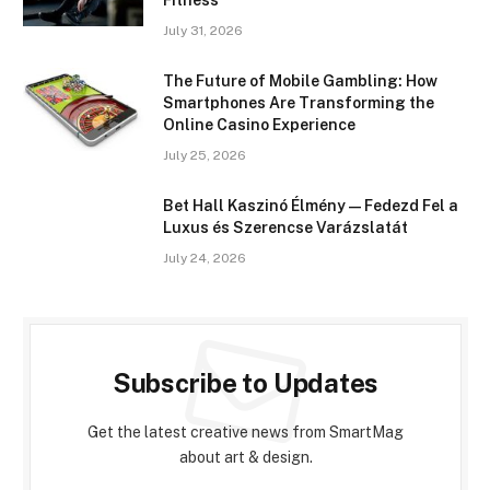
July 31, 2026
The Future of Mobile Gambling: How
Smartphones Are Transforming the
Online Casino Experience
July 25, 2026
Bet Hall Kaszinó Élmény — Fedezd Fel a
Luxus és Szerencse Varázslatát
July 24, 2026
Subscribe to Updates
Get the latest creative news from SmartMag
about art & design.