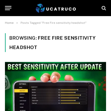
»
Home
Posts Tagged "Free Fire sensitivity headshot"
BROWSING:
FREE FIRE SENSITIVITY
HEADSHOT