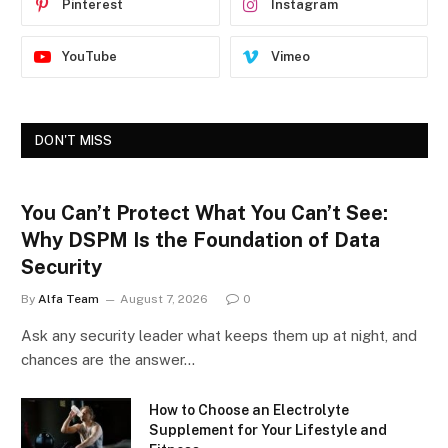
Pinterest
Instagram
YouTube
Vimeo
DON'T MISS
You Can’t Protect What You Can’t See:
Why DSPM Is the Foundation of Data
Security
By
Alfa Team
August 7, 2026
0
Ask any security leader what keeps them up at night, and
chances are the answer…
How to Choose an Electrolyte
Supplement for Your Lifestyle and