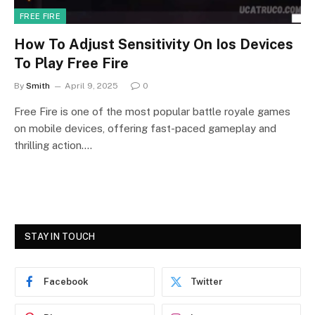
FREE FIRE
How To Adjust Sensitivity On Ios Devices
To Play Free Fire
By
Smith
April 9, 2025
0
Free Fire is one of the most popular battle royale games
on mobile devices, offering fast-paced gameplay and
thrilling action.…
STAY IN TOUCH
Facebook
Twitter