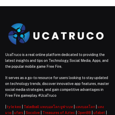
UcaTruco is a real online platform dedicated to providing the
latest insights and tips on Technology, Social Media, Apps, and
the popular mobile game Free Fire.
It serves as a go-to resource for users looking to stay updated
on technology trends, discover innovative app features, master
social media strategies, and gain competitive advantages in
Free Fire gameplay. #UcaTruco
|
ty le keo
|
Taladball แทงบอลโลก ยูฟ่าเบท
|
แทงบอลโลก
|
แทง
มวย
|
ufars
|
Socolive
|
Treasures of Aztec
|
Open88
|
ufabet
|