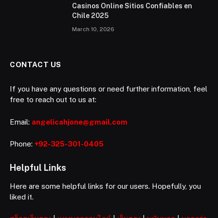
Casinos Online Sitios Confiables en
Chile 2025
March 10, 2026
CONTACT US
If you have any questions or need further information, feel
free to reach out to us at:
Email:
angelicahjone@gmail.com
Phone:
+92-325-301-0405
Helpful Links
Here are some helpful links for our users. Hopefully, you
liked it.