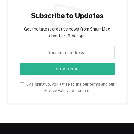
Subscribe to Updates
Get the latest creative news from SmartMag
about art & design.
By signing up, you agree to the our terms and our
Privacy Policy
agreement.