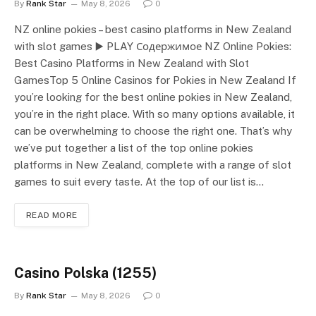
By
Rank Star
May 8, 2026
0
NZ online pokies – best casino platforms in New Zealand
with slot games ▶️ PLAY Содержимое NZ Online Pokies:
Best Casino Platforms in New Zealand with Slot
GamesTop 5 Online Casinos for Pokies in New Zealand If
you’re looking for the best online pokies in New Zealand,
you’re in the right place. With so many options available, it
can be overwhelming to choose the right one. That’s why
we’ve put together a list of the top online pokies
platforms in New Zealand, complete with a range of slot
games to suit every taste. At the top of our list is…
READ MORE
Casino Polska (1255)
By
Rank Star
May 8, 2026
0