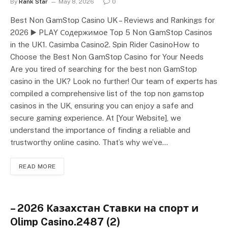
By
Rank Star
May 8, 2026
0
Best Non GamStop Casino UK – Reviews and Rankings for
2026 ▶️ PLAY Содержимое Top 5 Non GamStop Casinos
in the UK1. Casimba Casino2. Spin Rider CasinoHow to
Choose the Best Non GamStop Casino for Your Needs
Are you tired of searching for the best non GamStop
casino in the UK? Look no further! Our team of experts has
compiled a comprehensive list of the top non gamstop
casinos in the UK, ensuring you can enjoy a safe and
secure gaming experience. At [Your Website], we
understand the importance of finding a reliable and
trustworthy online casino. That’s why we’ve…
READ MORE
– 2026 Казахстан Ставки на спорт и
Olimp Casino.2487 (2)