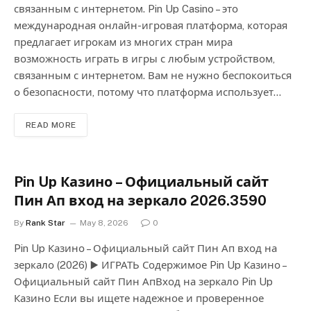
связанным с интернетом. Pin Up Casino – это
международная онлайн-игровая платформа, которая
предлагает игрокам из многих стран мира
возможность играть в игры с любым устройством,
связанным с интернетом. Вам не нужно беспокоиться
о безопасности, потому что платформа использует…
READ MORE
Pin Up Казино – Официальный сайт
Пин Ап вход на зеркало 2026.3590
By
Rank Star
May 8, 2026
0
Pin Up Казино – Официальный сайт Пин Ап вход на
зеркало (2026) ▶️ ИГРАТЬ Содержимое Pin Up Казино –
Официальный сайт Пин АпВход на зеркало Pin Up
Казино Если вы ищете надежное и проверенное