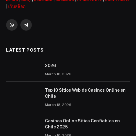
|
เว็บสล็อต
WhatsApp
Telegram
LATEST POSTS
2026 ️
March 18, 2026
Top 10 Sitios Web de Casinos Online en
Chile
March 18, 2026
Casinos Online Sitios Confiables en
Chile 2025
March 10, 2026