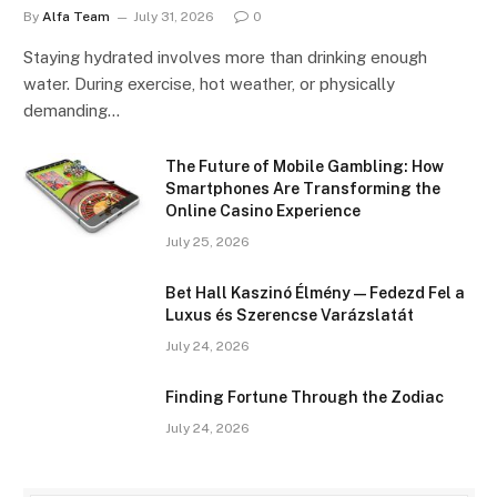
By
Alfa Team
July 31, 2026
0
Staying hydrated involves more than drinking enough
water. During exercise, hot weather, or physically
demanding…
The Future of Mobile Gambling: How
Smartphones Are Transforming the
Online Casino Experience
July 25, 2026
Bet Hall Kaszinó Élmény — Fedezd Fel a
Luxus és Szerencse Varázslatát
July 24, 2026
Finding Fortune Through the Zodiac
July 24, 2026