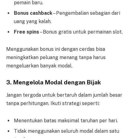
pemain baru.
Bonus cashback
– Pengembalian sebagian dari
uang yang kalah.
Free spins
– Bonus gratis untuk permainan slot.
Menggunakan bonus ini dengan cerdas bisa
meningkatkan peluang menang tanpa harus
mengeluarkan banyak modal.
3. Mengelola Modal dengan Bijak
Jangan tergoda untuk bertaruh dalam jumlah besar
tanpa perhitungan. Ikuti strategi seperti:
Menentukan batas maksimal taruhan per hari.
Tidak menggunakan seluruh modal dalam satu