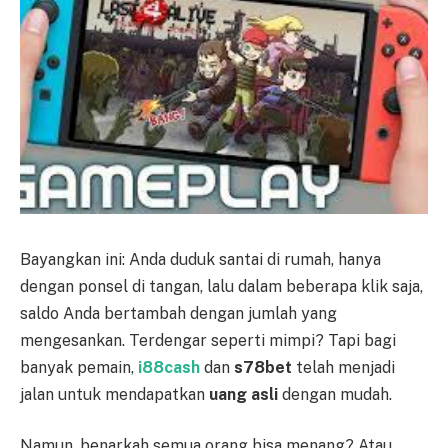
Bayangkan ini: Anda duduk santai di rumah, hanya
dengan ponsel di tangan, lalu dalam beberapa klik saja,
saldo Anda bertambah dengan jumlah yang
mengesankan. Terdengar seperti mimpi? Tapi bagi
banyak pemain,
i88cash
dan
s78bet
telah menjadi
jalan untuk mendapatkan
uang asli
dengan mudah.
Namun, benarkah semua orang bisa menang? Atau