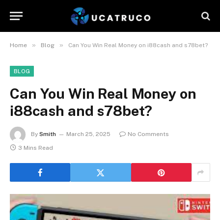
»
»
Home
Blog
Can You Win Real Money on i88cash and s78bet?
BLOG
Can You Win Real Money on
i88cash and s78bet?
By
Smith
March 25, 2025
No Comments
3 Mins Read