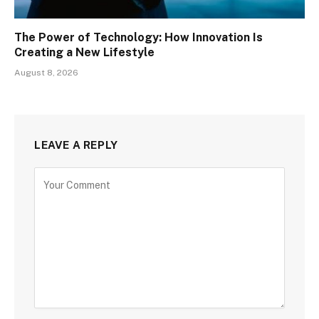
The Power of Technology: How Innovation Is
Creating a New Lifestyle
August 8, 2026
LEAVE A REPLY