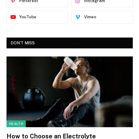
Pinterest
Instagram
YouTube
Vimeo
DON'T MISS
HEALTH
How to Choose an Electrolyte