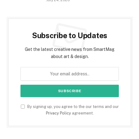
July 24, 2026
Subscribe to Updates
Get the latest creative news from SmartMag
about art & design.
By signing up, you agree to the our terms and our
Privacy Policy
agreement.