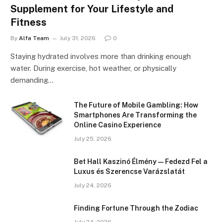
Supplement for Your Lifestyle and
Fitness
By
Alfa Team
July 31, 2026
0
Staying hydrated involves more than drinking enough
water. During exercise, hot weather, or physically
demanding…
The Future of Mobile Gambling: How
Smartphones Are Transforming the
Online Casino Experience
July 25, 2026
Bet Hall Kaszinó Élmény — Fedezd Fel a
Luxus és Szerencse Varázslatát
July 24, 2026
Finding Fortune Through the Zodiac