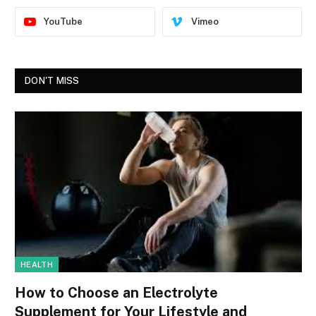
YouTube
Vimeo
DON'T MISS
HEALTH
How to Choose an Electrolyte
Supplement for Your Lifestyle and