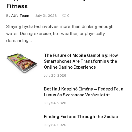
Fitness
By
Alfa Team
July 31, 2026
0
Staying hydrated involves more than drinking enough
water. During exercise, hot weather, or physically
demanding…
The Future of Mobile Gambling: How
Smartphones Are Transforming the
Online Casino Experience
July 25, 2026
Bet Hall Kaszinó Élmény — Fedezd Fel a
Luxus és Szerencse Varázslatát
July 24, 2026
Finding Fortune Through the Zodiac
July 24, 2026