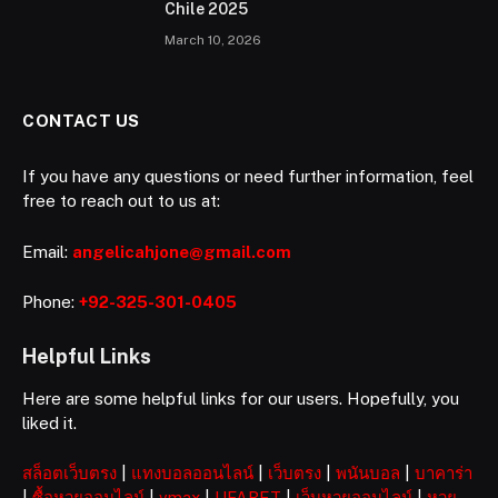
Chile 2025
March 10, 2026
CONTACT US
If you have any questions or need further information, feel
free to reach out to us at:
Email:
angelicahjone@gmail.com
Phone:
+92-325-301-0405
Helpful Links
Here are some helpful links for our users. Hopefully, you
liked it.
สล็อตเว็บตรง
|
แทงบอลออนไลน์
|
เว็บตรง
|
พนันบอล
|
บาคาร่า
|
ซื้อหวยออนไลน์
|
vmax
|
UFABET
|
เว็บหวยออนไลน์
|
หวย