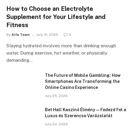
How to Choose an Electrolyte
Supplement for Your Lifestyle and
Fitness
By
Alfa Team
July 31, 2026
0
Staying hydrated involves more than drinking enough
water. During exercise, hot weather, or physically
demanding…
The Future of Mobile Gambling: How
Smartphones Are Transforming the
Online Casino Experience
July 25, 2026
Bet Hall Kaszinó Élmény — Fedezd Fel a
Luxus és Szerencse Varázslatát
July 24, 2026