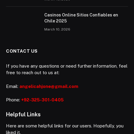
Casinos Online Sitios Confiables en
Chile 2025
March 10, 2026
CONTACT US
If you have any questions or need further information, feel
free to reach out to us at:
Email:
angelicahjone@gmail.com
Phone:
+92-325-301-0405
Helpful Links
Here are some helpful links for our users. Hopefully, you
liked it.