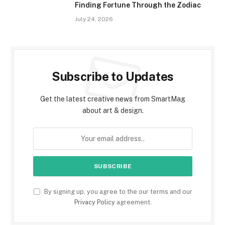
Finding Fortune Through the Zodiac
July 24, 2026
Subscribe to Updates
Get the latest creative news from SmartMag
about art & design.
By signing up, you agree to the our terms and our
Privacy Policy
agreement.