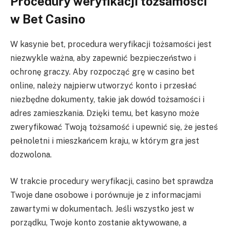
Procedury weryfikacji tożsamości
w Bet Casino
W kasynie bet, procedura weryfikacji tożsamości jest
niezwykle ważna, aby zapewnić bezpieczeństwo i
ochronę graczy. Aby rozpocząć grę w casino bet
online, należy najpierw utworzyć konto i przesłać
niezbędne dokumenty, takie jak dowód tożsamości i
adres zamieszkania. Dzięki temu, bet kasyno może
zweryfikować Twoją tożsamość i upewnić się, że jesteś
pełnoletni i mieszkańcem kraju, w którym gra jest
dozwolona.
W trakcie procedury weryfikacji, casino bet sprawdza
Twoje dane osobowe i porównuje je z informacjami
zawartymi w dokumentach. Jeśli wszystko jest w
porządku, Twoje konto zostanie aktywowane, a