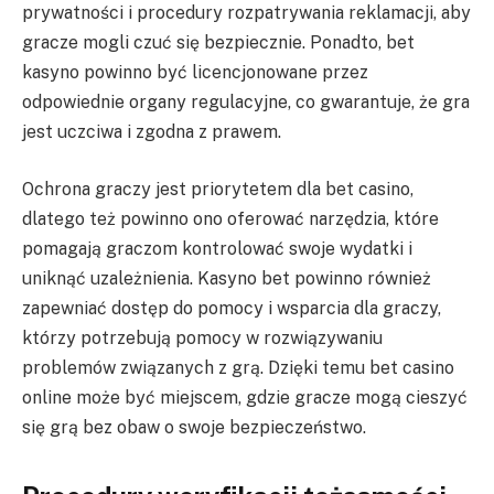
prywatności i procedury rozpatrywania reklamacji, aby
gracze mogli czuć się bezpiecznie. Ponadto, bet
kasyno powinno być licencjonowane przez
odpowiednie organy regulacyjne, co gwarantuje, że gra
jest uczciwa i zgodna z prawem.
Ochrona graczy jest priorytetem dla bet casino,
dlatego też powinno ono oferować narzędzia, które
pomagają graczom kontrolować swoje wydatki i
uniknąć uzależnienia. Kasyno bet powinno również
zapewniać dostęp do pomocy i wsparcia dla graczy,
którzy potrzebują pomocy w rozwiązywaniu
problemów związanych z grą. Dzięki temu bet casino
online może być miejscem, gdzie gracze mogą cieszyć
się grą bez obaw o swoje bezpieczeństwo.