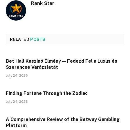
Rank Star
RELATED
POSTS
Bet Hall Kaszinó Élmény — Fedezd Fel a Luxus és
Szerencse Varázslatát
July 24, 2026
Finding Fortune Through the Zodiac
July 24, 2026
A Comprehensive Review of the Betway Gambling
Platform