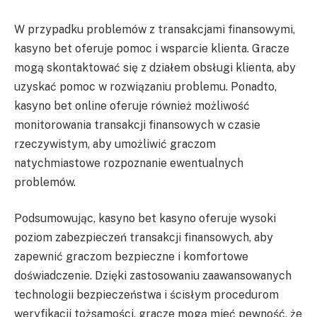
W przypadku problemów z transakcjami finansowymi,
kasyno bet oferuje pomoc i wsparcie klienta. Gracze
mogą skontaktować się z działem obsługi klienta, aby
uzyskać pomoc w rozwiązaniu problemu. Ponadto,
kasyno bet online oferuje również możliwość
monitorowania transakcji finansowych w czasie
rzeczywistym, aby umożliwić graczom
natychmiastowe rozpoznanie ewentualnych
problemów.
Podsumowując, kasyno bet kasyno oferuje wysoki
poziom zabezpieczeń transakcji finansowych, aby
zapewnić graczom bezpieczne i komfortowe
doświadczenie. Dzięki zastosowaniu zaawansowanych
technologii bezpieczeństwa i ścisłym procedurom
weryfikacji tożsamości, gracze mogą mieć pewność, że