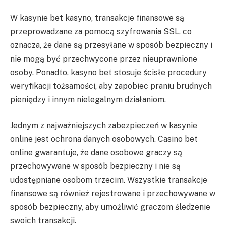
W kasynie bet kasyno, transakcje finansowe są
przeprowadzane za pomocą szyfrowania SSL, co
oznacza, że dane są przesyłane w sposób bezpieczny i
nie mogą być przechwycone przez nieuprawnione
osoby. Ponadto, kasyno bet stosuje ścisłe procedury
weryfikacji tożsamości, aby zapobiec praniu brudnych
pieniędzy i innym nielegalnym działaniom.
Jednym z najważniejszych zabezpieczeń w kasynie
online jest ochrona danych osobowych. Casino bet
online gwarantuje, że dane osobowe graczy są
przechowywane w sposób bezpieczny i nie są
udostępniane osobom trzecim. Wszystkie transakcje
finansowe są również rejestrowane i przechowywane w
sposób bezpieczny, aby umożliwić graczom śledzenie
swoich transakcji.