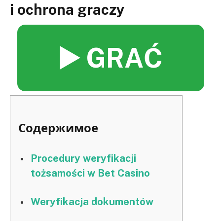
i ochrona graczy
▶️ GRAĆ
Содержимое
Procedury weryfikacji
tożsamości w Bet Casino
Weryfikacja dokumentów