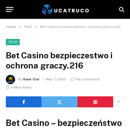
»
»
Home
Tech
Bet Casino bezpieczestwo i ochrona graczy.216
TECH
Bet Casino bezpieczestwo i
ochrona graczy.216
By
Rank Star
May 7, 2026
No Comments
4 Mins Read
Bet Casino – bezpieczeństwo