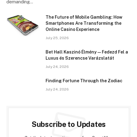
demanding…
The Future of Mobile Gambling: How
Smartphones Are Transforming the
Online Casino Experience
July 25, 2026
Bet Hall Kaszinó Élmény — Fedezd Fel a
Luxus és Szerencse Varázslatát
July 24, 2026
Finding Fortune Through the Zodiac
July 24, 2026
Subscribe to Updates